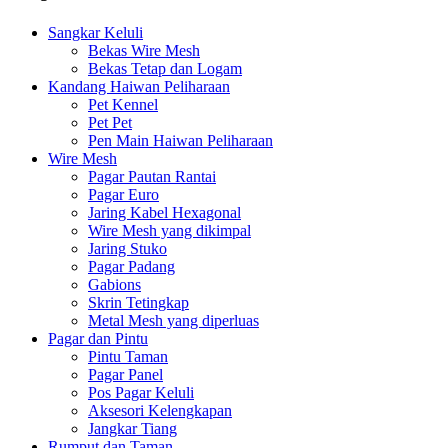
Sangkar Keluli
Bekas Wire Mesh
Bekas Tetap dan Logam
Kandang Haiwan Peliharaan
Pet Kennel
Pet Pet
Pen Main Haiwan Peliharaan
Wire Mesh
Pagar Pautan Rantai
Pagar Euro
Jaring Kabel Hexagonal
Wire Mesh yang dikimpal
Jaring Stuko
Pagar Padang
Gabions
Skrin Tetingkap
Metal Mesh yang diperluas
Pagar dan Pintu
Pintu Taman
Pagar Panel
Pos Pagar Keluli
Aksesori Kelengkapan
Jangkar Tiang
Rumput dan Taman