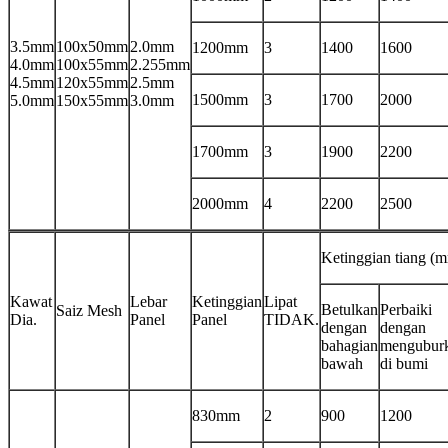
3.5mm
100x50mm
2.0mm
1200mm
3
1400
1600
4.0mm
100x55mm
2.255mm
4.5mm
120x55mm
2.5mm
1500mm
3
1700
2000
5.0mm
150x55mm
3.0mm
1700mm
3
1900
2200
2000mm
4
2200
2500
Ketinggian tiang (
Kawat
Lebar
Ketinggian
Lipat
Betulkan
Perbaiki
Saiz Mesh
Dia.
Panel
Panel
TIDAK.
dengan
dengan
bahagian
mengubur
bawah
di bumi
830mm
2
900
1200