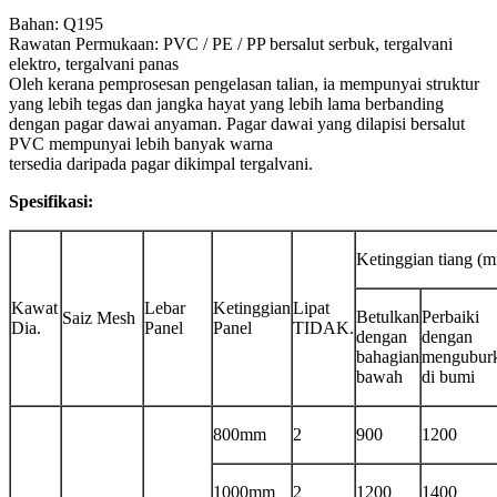
Bahan: Q195
Rawatan Permukaan: PVC / PE / PP bersalut serbuk, tergalvani
elektro, tergalvani panas
Oleh kerana pemprosesan pengelasan talian, ia mempunyai struktur
yang lebih tegas dan jangka hayat yang lebih lama berbanding
dengan pagar dawai anyaman. Pagar dawai yang dilapisi bersalut
PVC mempunyai lebih banyak warna
tersedia daripada pagar dikimpal tergalvani.
Spesifikasi:
Ketinggian tiang (
Kawat
Lebar
Ketinggian
Lipat
Betulkan
Perbaiki
Saiz Mesh
Dia.
Panel
Panel
TIDAK.
dengan
dengan
bahagian
mengubur
bawah
di bumi
800mm
2
900
1200
1000mm
2
1200
1400