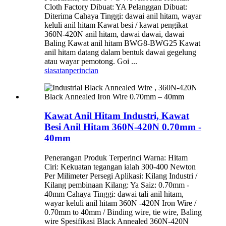
Cloth Factory Dibuat: YA Pelanggan Dibuat:
Diterima Cahaya Tinggi: dawai anil hitam, wayar
keluli anil hitam Kawat besi / kawat pengikat
360N-420N anil hitam, dawai dawai, dawai
Baling Kawat anil hitam BWG8-BWG25 Kawat
anil hitam datang dalam bentuk dawai gegelung
atau wayar pemotong. Goi ...
siasatan
perincian
Kawat Anil Hitam Industri, Kawat
Besi Anil Hitam 360N-420N 0.70mm -
40mm
Penerangan Produk Terperinci Warna: Hitam
Ciri: Kekuatan tegangan ialah 300-400 Newton
Per Milimeter Persegi Aplikasi: Kilang Industri /
Kilang pembinaan Kilang: Ya Saiz: 0.70mm -
40mm Cahaya Tinggi: dawai tali anil hitam,
wayar keluli anil hitam 360N -420N Iron Wire /
0.70mm to 40mm / Binding wire, tie wire, Baling
wire Spesifikasi Black Annealed 360N-420N