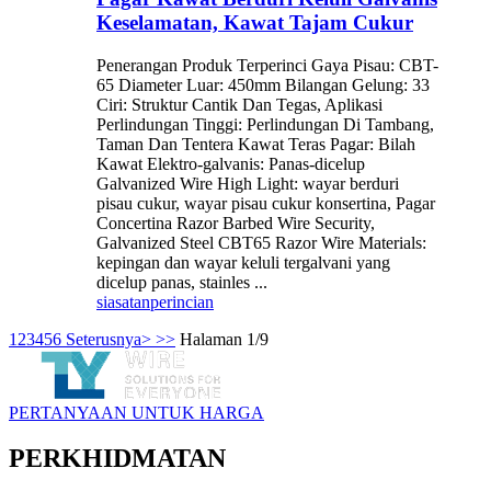
Keselamatan, Kawat Tajam Cukur
Penerangan Produk Terperinci Gaya Pisau: CBT-
65 Diameter Luar: 450mm Bilangan Gelung: 33
Ciri: Struktur Cantik Dan Tegas, Aplikasi
Perlindungan Tinggi: Perlindungan Di Tambang,
Taman Dan Tentera Kawat Teras Pagar: Bilah
Kawat Elektro-galvanis: Panas-dicelup
Galvanized Wire High Light: wayar berduri
pisau cukur, wayar pisau cukur konsertina, Pagar
Concertina Razor Barbed Wire Security,
Galvanized Steel CBT65 Razor Wire Materials:
kepingan dan wayar keluli tergalvani yang
dicelup panas, stainles ...
siasatan
perincian
1
2
3
4
5
6
Seterusnya>
>>
Halaman 1/9
PERTANYAAN UNTUK HARGA
PERKHIDMATAN