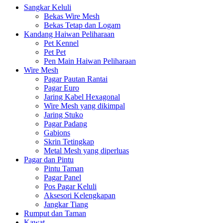
Sangkar Keluli
Bekas Wire Mesh
Bekas Tetap dan Logam
Kandang Haiwan Peliharaan
Pet Kennel
Pet Pet
Pen Main Haiwan Peliharaan
Wire Mesh
Pagar Pautan Rantai
Pagar Euro
Jaring Kabel Hexagonal
Wire Mesh yang dikimpal
Jaring Stuko
Pagar Padang
Gabions
Skrin Tetingkap
Metal Mesh yang diperluas
Pagar dan Pintu
Pintu Taman
Pagar Panel
Pos Pagar Keluli
Aksesori Kelengkapan
Jangkar Tiang
Rumput dan Taman
Kawat