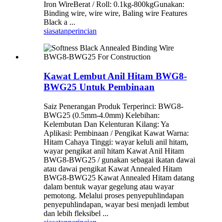
Iron WireBerat / Roll: 0.1kg-800kgGunakan:
Binding wire, wire wire, Baling wire Features
Black a ...
siasatan
perincian
Kawat Lembut Anil Hitam BWG8-
BWG25 Untuk Pembinaan
Saiz Penerangan Produk Terperinci: BWG8-
BWG25 (0.5mm-4.0mm) Kelebihan:
Kelembutan Dan Kelenturan Kilang: Ya
Aplikasi: Pembinaan / Pengikat Kawat Warna:
Hitam Cahaya Tinggi: wayar keluli anil hitam,
wayar pengikat anil hitam Kawat Anil Hitam
BWG8-BWG25 / gunakan sebagai ikatan dawai
atau dawai pengikat Kawat Annealed Hitam
BWG8-BWG25 Kawat Annealed Hitam datang
dalam bentuk wayar gegelung atau wayar
pemotong. Melalui proses penyepuhlindapan
penyepuhlindapan, wayar besi menjadi lembut
dan lebih fleksibel ...