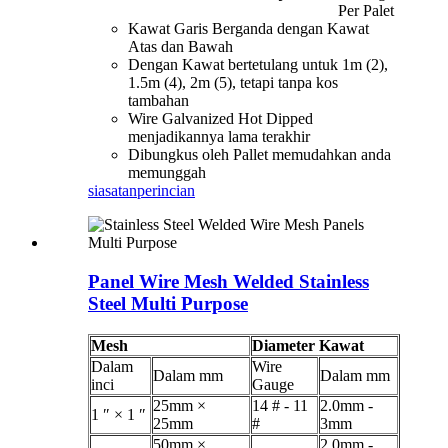
Per Palet
Kawat Garis Berganda dengan Kawat
Atas dan Bawah
Dengan Kawat bertetulang untuk 1m (2),
1.5m (4), 2m (5), tetapi tanpa kos
tambahan
Wire Galvanized Hot Dipped
menjadikannya lama terakhir
Dibungkus oleh Pallet memudahkan anda
memunggah
siasatan
perincian
Panel Wire Mesh Welded Stainless
Steel Multi Purpose
Mesh
Diameter Kawat
Dalam
Wire
Dalam mm
Dalam mm
inci
Gauge
25mm ×
14 # - 11
2.0mm -
1 ″ × 1 ″
25mm
#
3mm
50mm ×
2.0mm -