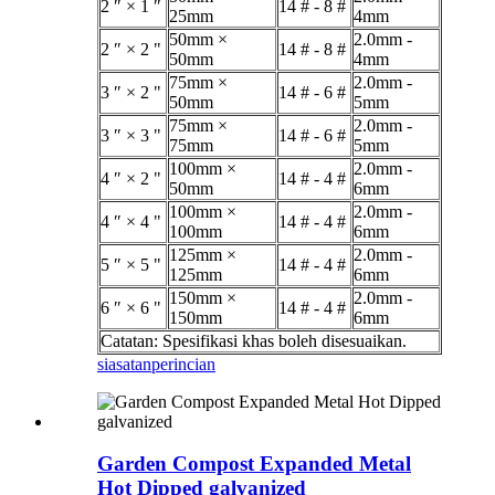
2 ″ × 1 ″
14 # - 8 #
25mm
4mm
50mm ×
2.0mm -
2 ″ × 2 "
14 # - 8 #
50mm
4mm
75mm ×
2.0mm -
3 ″ × 2 "
14 # - 6 #
50mm
5mm
75mm ×
2.0mm -
3 ″ × 3 "
14 # - 6 #
75mm
5mm
100mm ×
2.0mm -
4 ″ × 2 "
14 # - 4 #
50mm
6mm
100mm ×
2.0mm -
4 ″ × 4 "
14 # - 4 #
100mm
6mm
125mm ×
2.0mm -
5 ″ × 5 "
14 # - 4 #
125mm
6mm
150mm ×
2.0mm -
6 ″ × 6 "
14 # - 4 #
150mm
6mm
Catatan: Spesifikasi khas boleh disesuaikan.
siasatan
perincian
Garden Compost Expanded Metal
Hot Dipped galvanized