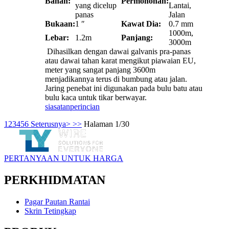
Bahan:
Permohonan:
yang dicelup
Lantai,
panas
Jalan
Bukaan:
1 ″
Kawat Dia:
0.7 mm
1000m,
Lebar:
1.2m
Panjang:
3000m
Dihasilkan dengan dawai galvanis pra-panas
atau dawai tahan karat mengikut piawaian EU,
meter yang sangat panjang 3600m
menjadikannya terus di bumbung atau jalan.
Jaring penebat ini digunakan pada bulu batu atau
bulu kaca untuk tikar berwayar.
siasatan
perincian
1
2
3
4
5
6
Seterusnya>
>>
Halaman 1/30
PERTANYAAN UNTUK HARGA
PERKHIDMATAN
Pagar Pautan Rantai
Skrin Tetingkap