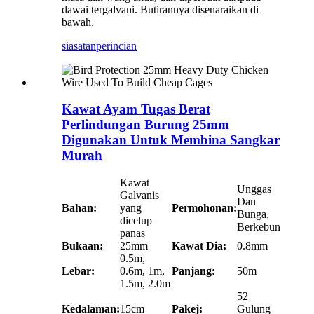
dawai tergalvani. Butirannya disenaraikan di
bawah.
siasatan
perincian
Kawat Ayam Tugas Berat
Perlindungan Burung 25mm
Digunakan Untuk Membina Sangkar
Murah
Kawat
Unggas
Galvanis
Dan
Bahan:
yang
Permohonan:
Bunga,
dicelup
Berkebun
panas
Bukaan:
25mm
Kawat Dia:
0.8mm
0.5m,
Lebar:
0.6m, 1m,
Panjang:
50m
1.5m, 2.0m
52
Kedalaman:
15cm
Pakej:
Gulung