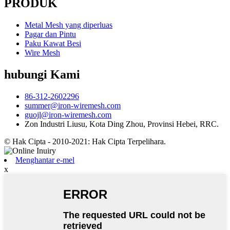
PRODUK
Metal Mesh yang diperluas
Pagar dan Pintu
Paku Kawat Besi
Wire Mesh
hubungi Kami
86-312-2602296
summer@iron-wiremesh.com
guojl@iron-wiremesh.com
Zon Industri Liusu, Kota Ding Zhou, Provinsi Hebei, RRC.
© Hak Cipta - 2010-2021: Hak Cipta Terpelihara.
Menghantar e-mel
x