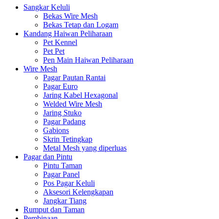
Sangkar Keluli
Bekas Wire Mesh
Bekas Tetap dan Logam
Kandang Haiwan Peliharaan
Pet Kennel
Pet Pet
Pen Main Haiwan Peliharaan
Wire Mesh
Pagar Pautan Rantai
Pagar Euro
Jaring Kabel Hexagonal
Welded Wire Mesh
Jaring Stuko
Pagar Padang
Gabions
Skrin Tetingkap
Metal Mesh yang diperluas
Pagar dan Pintu
Pintu Taman
Pagar Panel
Pos Pagar Keluli
Aksesori Kelengkapan
Jangkar Tiang
Rumput dan Taman
Pembinaan