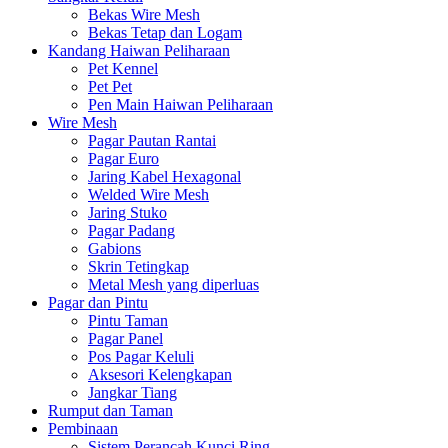
Bekas Wire Mesh
Bekas Tetap dan Logam
Kandang Haiwan Peliharaan
Pet Kennel
Pet Pet
Pen Main Haiwan Peliharaan
Wire Mesh
Pagar Pautan Rantai
Pagar Euro
Jaring Kabel Hexagonal
Welded Wire Mesh
Jaring Stuko
Pagar Padang
Gabions
Skrin Tetingkap
Metal Mesh yang diperluas
Pagar dan Pintu
Pintu Taman
Pagar Panel
Pos Pagar Keluli
Aksesori Kelengkapan
Jangkar Tiang
Rumput dan Taman
Pembinaan
Sistem Perancah Kunci Ring