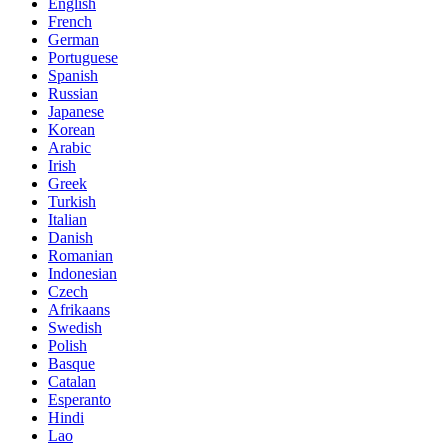
English
French
German
Portuguese
Spanish
Russian
Japanese
Korean
Arabic
Irish
Greek
Turkish
Italian
Danish
Romanian
Indonesian
Czech
Afrikaans
Swedish
Polish
Basque
Catalan
Esperanto
Hindi
Lao