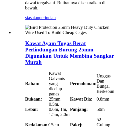
dawai tergalvani. Butirannya disenaraikan di
bawah.
siasatan
perincian
Kawat Ayam Tugas Berat
Perlindungan Burung 25mm
Digunakan Untuk Membina Sangkar
Murah
Kawat
Unggas
Galvanis
Dan
Bahan:
yang
Permohonan:
Bunga,
dicelup
Berkebun
panas
Bukaan:
25mm
Kawat Dia:
0.8mm
0.5m,
Lebar:
0.6m, 1m,
Panjang:
50m
1.5m, 2.0m
52
Kedalaman:
15cm
Pakej:
Gulung