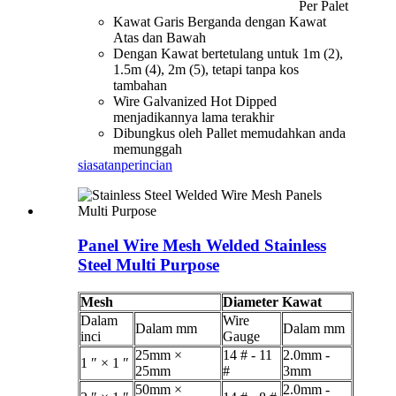
Per Palet
Kawat Garis Berganda dengan Kawat
Atas dan Bawah
Dengan Kawat bertetulang untuk 1m (2),
1.5m (4), 2m (5), tetapi tanpa kos
tambahan
Wire Galvanized Hot Dipped
menjadikannya lama terakhir
Dibungkus oleh Pallet memudahkan anda
memunggah
siasatan
perincian
Panel Wire Mesh Welded Stainless
Steel Multi Purpose
Mesh
Diameter Kawat
Dalam
Wire
Dalam mm
Dalam mm
inci
Gauge
25mm ×
14 # - 11
2.0mm -
1 ″ × 1 ″
25mm
#
3mm
50mm ×
2.0mm -