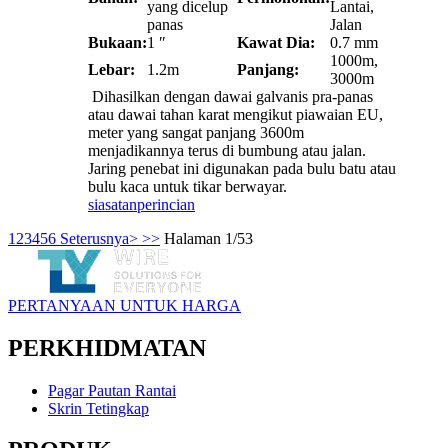
yang dicelup
Lantai,
panas
Jalan
Bukaan:
1 ″
Kawat Dia:
0.7 mm
1000m,
Lebar:
1.2m
Panjang:
3000m
Dihasilkan dengan dawai galvanis pra-panas
atau dawai tahan karat mengikut piawaian EU,
meter yang sangat panjang 3600m
menjadikannya terus di bumbung atau jalan.
Jaring penebat ini digunakan pada bulu batu atau
bulu kaca untuk tikar berwayar.
siasatan
perincian
1
2
3
4
5
6
Seterusnya>
>>
Halaman 1/53
PERTANYAAN UNTUK HARGA
PERKHIDMATAN
Pagar Pautan Rantai
Skrin Tetingkap