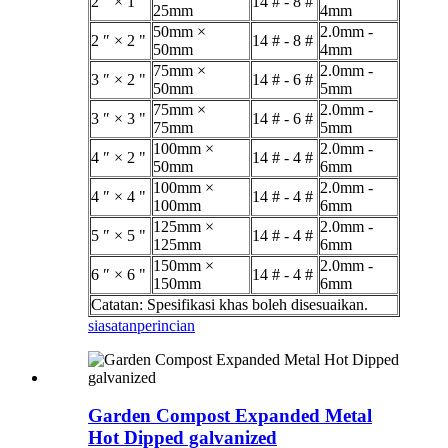
2 ″ × 1 ″
14 # - 8 #
25mm
4mm
50mm ×
2.0mm -
2 ″ × 2 "
14 # - 8 #
50mm
4mm
75mm ×
2.0mm -
3 ″ × 2 "
14 # - 6 #
50mm
5mm
75mm ×
2.0mm -
3 ″ × 3 "
14 # - 6 #
75mm
5mm
100mm ×
2.0mm -
4 ″ × 2 "
14 # - 4 #
50mm
6mm
100mm ×
2.0mm -
4 ″ × 4 "
14 # - 4 #
100mm
6mm
125mm ×
2.0mm -
5 ″ × 5 "
14 # - 4 #
125mm
6mm
150mm ×
2.0mm -
6 ″ × 6 "
14 # - 4 #
150mm
6mm
Catatan: Spesifikasi khas boleh disesuaikan.
siasatan
perincian
Garden Compost Expanded Metal
Hot Dipped galvanized