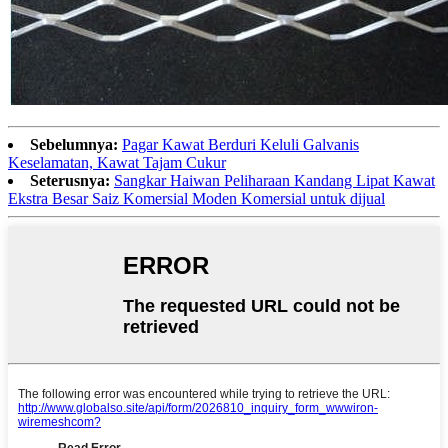
Sebelumnya:
Pagar Kawat Berduri Keluli Galvanis
Keselamatan, Kawat Tajam Cukur
Seterusnya:
Sangkar Haiwan Peliharaan Kandang Lipat Kawat
Ekstra Besar Saiz Komersial Moden Komersial untuk dijual