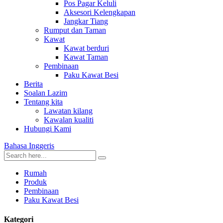
Pos Pagar Keluli
Aksesori Kelengkapan
Jangkar Tiang
Rumput dan Taman
Kawat
Kawat berduri
Kawat Taman
Pembinaan
Paku Kawat Besi
Berita
Soalan Lazim
Tentang kita
Lawatan kilang
Kawalan kualiti
Hubungi Kami
Bahasa Inggeris
Rumah
Produk
Pembinaan
Paku Kawat Besi
Kategori