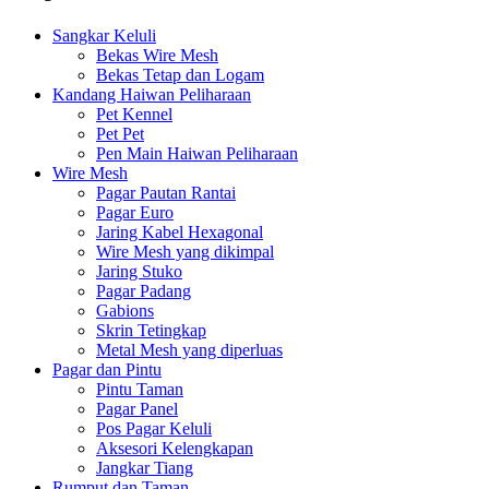
Sangkar Keluli
Bekas Wire Mesh
Bekas Tetap dan Logam
Kandang Haiwan Peliharaan
Pet Kennel
Pet Pet
Pen Main Haiwan Peliharaan
Wire Mesh
Pagar Pautan Rantai
Pagar Euro
Jaring Kabel Hexagonal
Wire Mesh yang dikimpal
Jaring Stuko
Pagar Padang
Gabions
Skrin Tetingkap
Metal Mesh yang diperluas
Pagar dan Pintu
Pintu Taman
Pagar Panel
Pos Pagar Keluli
Aksesori Kelengkapan
Jangkar Tiang
Rumput dan Taman