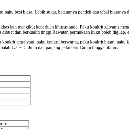
an paku besi biasa. Lebih sukar, batangnya pendek dan tebal biasa
khas lain mengikut keperluan khusus anda. Paku konkrit galvanis mena
dibuat dari berkualiti tinggi Rawatan permukaan kuku boleh digilap, el
nkrit tergalvani, paku konkrit berwarna, paku konkrit hitam, paku ko
ani ialah 1.7 ～ 5.0mm dan panjang paku dari 16mm hingga 50mm.
0mm