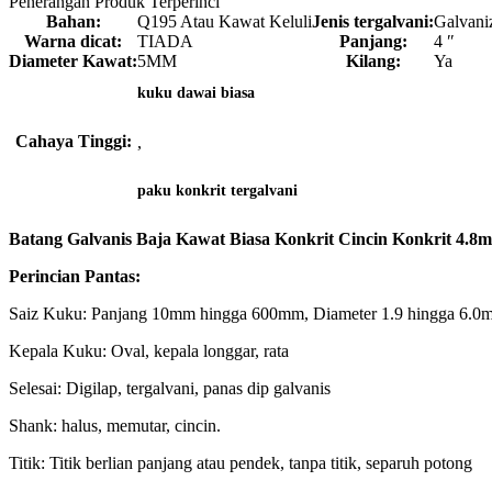
Penerangan Produk Terperinci
Bahan:
Q195 Atau Kawat Keluli
Jenis tergalvani:
Galvaniz
Warna dicat:
TIADA
Panjang:
4 ″
Diameter Kawat:
5MM
Kilang:
Ya
kuku dawai biasa
Cahaya Tinggi:
,
paku konkrit tergalvani
Batang Galvanis Baja Kawat Biasa Konkrit Cincin Konkrit 4.
Perincian Pantas:
Saiz Kuku: Panjang 10mm hingga 600mm, Diameter 1.9 hingga 6.0
Kepala Kuku: Oval, kepala longgar, rata
Selesai: Digilap, tergalvani, panas dip galvanis
Shank: halus, memutar, cincin.
Titik: Titik berlian panjang atau pendek, tanpa titik, separuh potong