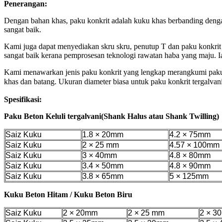
Penerangan:
Dengan bahan khas, paku konkrit adalah kuku khas berbanding deng
sangat baik.
Kami juga dapat menyediakan skru skru, penutup T dan paku konkrit 
sangat baik kerana pemprosesan teknologi rawatan haba yang maju. Ia 
Kami menawarkan jenis paku konkrit yang lengkap merangkumi paku ko
khas dan batang. Ukuran diameter biasa untuk paku konkrit tergalv
Spesifikasi:
Paku Beton Keluli tergalvani
(Shank Halus atau Shank Twilling)
Saiz Kuku
1.8 × 20mm
4.2 × 75mm
Saiz Kuku
2 × 25 mm
4.57 × 100mm
Saiz Kuku
3 × 40mm
4.8 × 80mm
Saiz Kuku
3.4 × 50mm
4.8 × 90mm
Saiz Kuku
3.8 × 65mm
5 × 125mm
Kuku Beton Hitam / Kuku Beton Biru
Saiz Kuku
2 × 20mm
2 × 25 mm
2 × 3