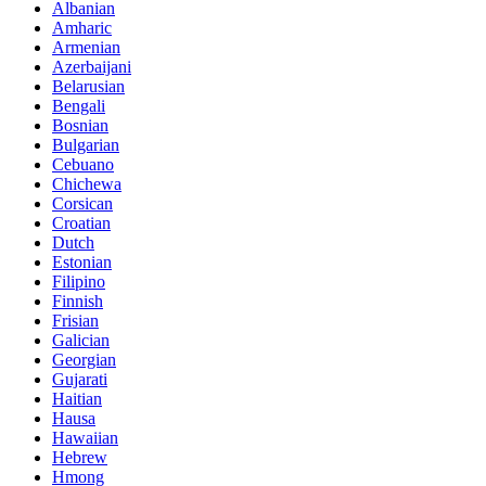
Albanian
Amharic
Armenian
Azerbaijani
Belarusian
Bengali
Bosnian
Bulgarian
Cebuano
Chichewa
Corsican
Croatian
Dutch
Estonian
Filipino
Finnish
Frisian
Galician
Georgian
Gujarati
Haitian
Hausa
Hawaiian
Hebrew
Hmong