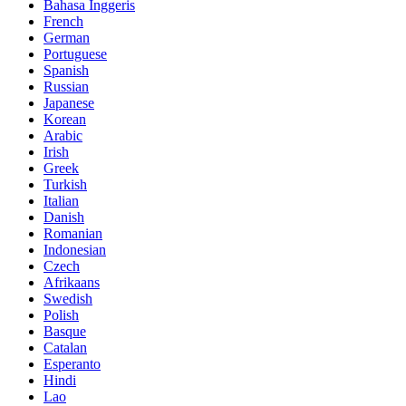
Bahasa Inggeris
French
German
Portuguese
Spanish
Russian
Japanese
Korean
Arabic
Irish
Greek
Turkish
Italian
Danish
Romanian
Indonesian
Czech
Afrikaans
Swedish
Polish
Basque
Catalan
Esperanto
Hindi
Lao